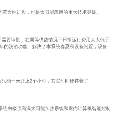
 的革命性进步，也是太阳能应用的重大技术突破。
不需要审批，在同等供热情况下日常运行费用大大低于
全年的洗浴功能，解决了本系统春夏秋设备闲置，设备
而只能一天开上2个小时，其它时间硬撑着了。
系统由楼顶高温太阳能加热系统和室内计算机智能控制