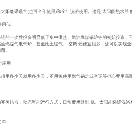
太阳能采暖气(也可全年使用)和全年洗浴使用。这是 太阳能热水器
费用低
系统的一次性投资明显低于集中供热、燃油燃煤锅炉等的初始投资，
燃油燃煤气电锅炉，甚至比土暖气、 空调 还便宜很多，还可以实现
问题。
小时应用
温想用多少天就用多少天，不用象使用燃气锅炉或空调等担心费用高
的完美结合，动态智能运行方式，日常费用降到.低。太阳能采暖洗浴
简单