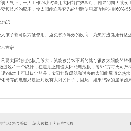
晴朗天气下，一天工作24小时全用太阳能供热即可。如果阴雨天或夜
变频技术的应用，使太阳能在整套系统能源使用.高能够达到60%-9
无污染
老人孩子都可以方便使用。避免寒冷导致的疾病，为您打造健康舒适
靠不靠谱
，只要太阳能电池板足够大，就能够持续不断的储存很多太阳能的转
人做过这样一个统计，在屋顶上铺设太阳能电池板，每5平方每天可产
暖呢?基本上可以肯定的是，太阳能取暖就和过去的太阳能屋顶烧热
转化储存的电能只是应对没有太阳的日子，因此，如果您家的屋顶如
空气源热泵采暖，怎么选择？为何空气源热泵采暖能快速走入家庭？