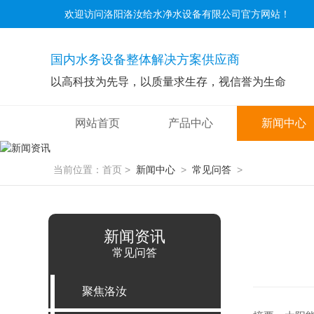
欢迎访问洛阳洛汝给水净水设备有限公司官方网站！
国内水务设备整体解决方案供应商
以高科技为先导，以质量求生存，视信誉为生命
网站首页
产品中心
新闻中心
当前位置：
首页
>
新闻中心
>
常见问答
>
新闻资讯
常见问答
聚焦洛汝
水处理设备