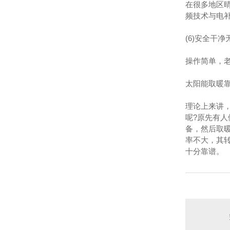
在很多地区
频技术与电补
(6)安全干净
操作简单，
太阳能取暖
理论上来讲
呢?原先有
备，然后取
率不大，其
十分靠谱。