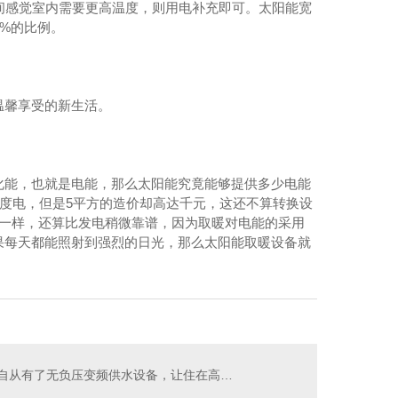
间感觉室内需要更高温度，则用电补充即可。太阳能宽
5%的比例。
温馨享受的新生活。
化能，也就是电能，那么太阳能究竟能够提供多少电能
8度电，但是5平方的造价却高达千元，这还不算转换设
水一样，还算比发电稍微靠谱，因为取暖对电能的采用
果每天都能照射到强烈的日光，那么太阳能取暖设备就
自从有了无负压变频供水设备，让住在高层用户开心了