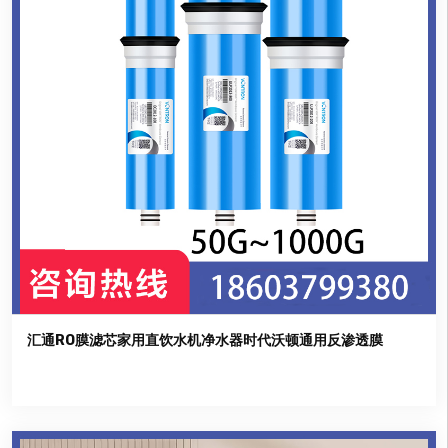
汇通RO膜滤芯家用直饮水机净水器时代沃顿通用反渗透膜